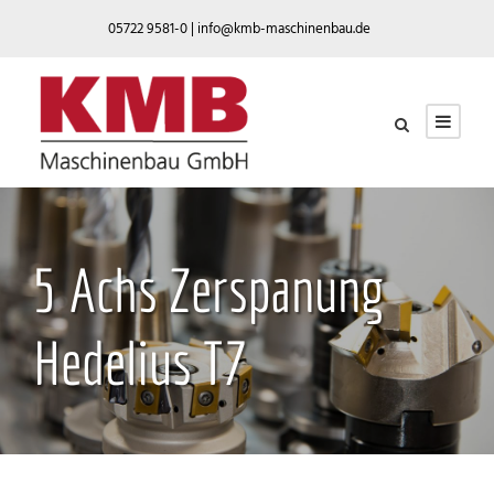
05722 9581-0 |
info@kmb-maschinenbau.de
5 Achs Zerspanung
Hedelius T7